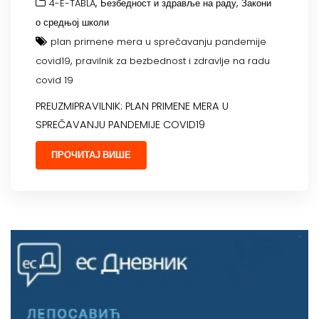
,
,
4-E-TABLA
Безбедност и здравље на раду
Закони
о средњој школи
plan primene mera u sprečavanju pandemije
,
covid19
pravilnik za bezbednost i zdravlje na radu
covid 19
PREUZMIPRAVILNIK: PLAN PRIMENE MERA U
SPREČAVANJU PANDEMIJE COVID19
ПРОЧИТАЈ ВИШЕ