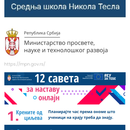
https://mpn.gov.rs/