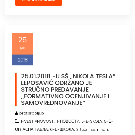
25
јан
2018
25.01.2018 -U SŠ ,,NIKOLA TESLA“
LEPOSAVIĆ ODRŽANO JE
STRUČNO PREDAVANJE
,,FORMATIVNO OCENJIVANJE I
SAMOVREDNOVANJE“
prof.srboljub
,
,
,
1-VESTI=NOVOSTI
1-НОВОСТИ
5-E-SKOLA
5-Е-
,
,
,
ОГЛАСНА ТАБЛА
6-Е-ШКОЛА
Srtučni seminari