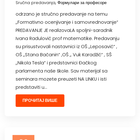
,
Sručna predavanja
Формулари за професоре
odrzano je stručno predavanje na temu
,,Formativno ocenjivanje i samovrednovanje“
PREDAVANJE JE realizovaLA spoljni-saradnik
Ivana Radulović prof matematike. Predavanju
su prisustvovali nastavnici iz OŠ ,,Leposavić“ ,
OŠ ,,Stana Bačanin“ ,OŠ ,, Vuk Karadžić“ , SŠ
,,Nikola Tesla“ i predstavnici Đačkog
parlamenta naše škole. Sav materijal sa
seminara mozete preuzeti NA LINKU i isti
predstaviti u…
ПРОЧИТАЈ ВИШЕ