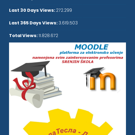
Last 30 Days Views:
272.299
Last 365 Days Views:
3.619.503
Total Views:
11.828.672