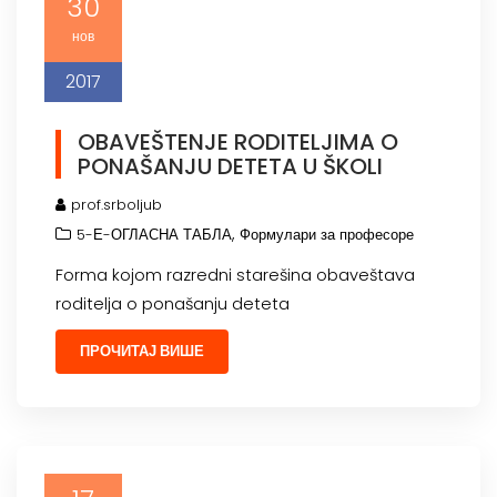
30
нов
2017
OBAVEŠTENJE RODITELJIMA O
PONAŠANJU DETETA U ŠKOLI
prof.srboljub
,
5-Е-ОГЛАСНА ТАБЛА
Формулари за професоре
Forma kojom razredni starešina obaveštava
roditelja o ponašanju deteta
ПРОЧИТАЈ ВИШЕ