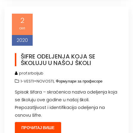
2
сеп
2020
ŠIFRE ODELJENJA KOJA SE
ŠKOLUJU U NAŠOJ ŠKOLI
prof.srboljub
,
1-VESTI=NOVOSTI
Формулари за професоре
Spisak šifara – skraćenica naziva odeljenja koja
se školuju ove godine u našoj školi.
Prepozatljivost i identifikacija odeljenja na
osnovu šifre.
ПРОЧИТАЈ ВИШЕ