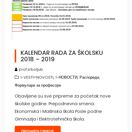
KALENDAR RADA ZA ŠKOLSKU
2018 – 2019
prof.srboljub
,
,
,
1-VESTI=NOVOSTI
1-НОВОСТИ
Распореди
Формулари за професоре
Obavljene su sve pripreme za početak nove
školske godine. Prepodnevna smena:
Ekonomska i Mašinska škola Posle podne
Gimnazija i Elektrotehnička škola.
ПРОЧИТАЈ ВИШЕ