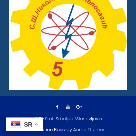
© By Prof. Srboljub Milosavljevic
SR
Education Base by
Acme Themes