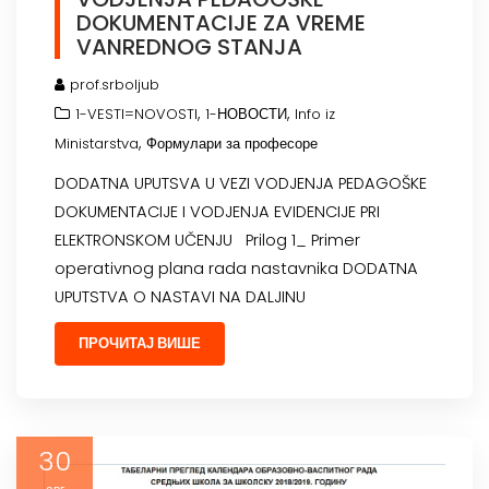
DOKUMENTACIJE ZA VREME
VANREDNOG STANJA
prof.srboljub
,
,
1-VESTI=NOVOSTI
1-НОВОСТИ
Info iz
,
Ministarstva
Формулари за професоре
DODATNA UPUTSVA U VEZI VODJENJA PEDAGOŠKE
DOKUMENTACIJE I VODJENJA EVIDENCIJE PRI
ELEKTRONSKOM UČENJU Prilog 1_ Primer
operativnog plana rada nastavnika DODATNA
UPUTSTVA O NASTAVI NA DALJINU
ПРОЧИТАЈ ВИШЕ
30