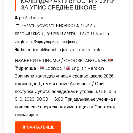
КАЛЕНДАР АКТИВНОСТИ У ЈУНУ
ЗА УПИС СРЕДЊЕ ШКОЛЕ
prof.srboljub
,
,
1-VESTI=NOVOSTI
1-НОВОСТИ
2-UPIS U
,
,
SREDNJU ŠKOLU
3-UPIS U SREDNJU ŠKOLU
Vesti u
,
zaglavlju
Формулари за професоре
kalendar aktivnosti u julu za srednje skole
ИЗАБЕРИТЕ ПИСМО / CHOOSE LANGUAGE:
Ћирилица |
Latinica |
English Version
Званични календар уписа у средње школе 2026.
године Дан Датум и време Активност / Опис
поступка Субота, понедељак и уторак 6. 6, 8. 6. и
9. 6. 2026. 08:00 – 16:00 Пријављивање ученика и
подношење спортске документације у Спортској
гимназији и…
ПРОЧИТАЈ ВИШЕ