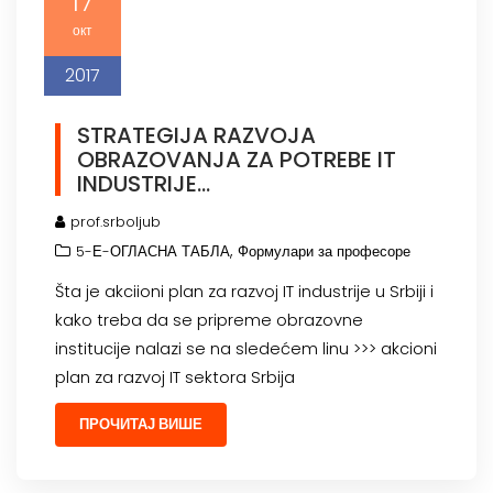
17
окт
2017
STRATEGIJA RAZVOJA
OBRAZOVANJA ZA POTREBE IT
INDUSTRIJE…
prof.srboljub
,
5-Е-ОГЛАСНА ТАБЛА
Формулари за професоре
Šta je akciioni plan za razvoj IT industrije u Srbiji i
kako treba da se pripreme obrazovne
institucije nalazi se na sledećem linu >>> akcioni
plan za razvoj IT sektora Srbija
ПРОЧИТАЈ ВИШЕ