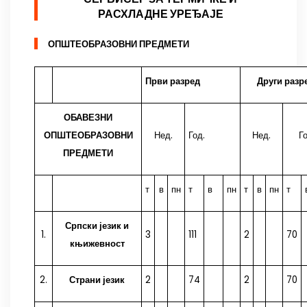
РАСХЛАДНЕ УРЕЂАЈЕ
ОПШТЕОБРАЗОВНИ ПРЕДМЕТИ
Први разред
Други разр
ОБАВЕЗНИ
ОПШТЕОБРАЗОВНИ
Нед.
Год.
Нед.
Го
ПРЕДМЕТИ
т
в
пн
т
в
пн
т
в
пн
т
Српски језик и
1.
3
111
2
70
књижевност
2.
Страни језик
2
74
2
70