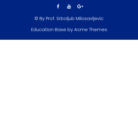
© By Prof. Srboljub Milosavljevic
Education Base by
Acme Themes