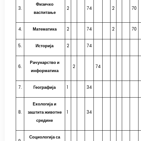
Физичко
3.
2
74
2
70
васпитање
4.
Математика
2
74
2
70
5.
Историја
2
74
Рачунарство и
6.
2
74
информатика
7.
Географија
1
34
Екологија и
8.
заштита животне
1
34
средине
Социологија са