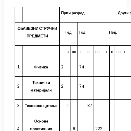
Први разред
Други 
ОБАВЕЗНИ СТРУЧНИ
Нед.
Год.
Нед.
ПРЕДМЕТИ
т
в
пн
т
в
пн
т
в
пн
т
1.
Физика
2
74
Технички
2.
2
74
материјали
3.
Техничко цртање
1
37
Основе
4.
практичних
6
222