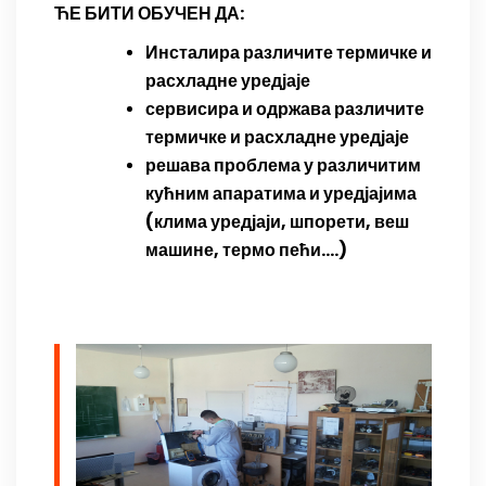
ЋЕ БИТИ ОБУЧЕН ДА:
Инсталира различите термичке и
расхладне уредјаје
сервисира и одржава различите
термичке и расхладне уредјаје
решава проблема у различитим
кућним апаратима и уредјајима
(клима уредјаји, шпорети, веш
машине, термо пећи….)