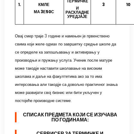
ТЕРМИЧКЕ
1.
КМЛЕ
3
10
И
МА 3Е50С
РАСХЛАДНЕ
УРЕДЈАЈЕ
Овај смер траје 3 године и намењен је првенствено
свима који желе одмах по завршетку средње школе да
се определе ка запошљавању и активирању у
производњи и пружању услуга. Ученик после матуре
може такодје наставити школавање на високим
школама и даље на факултетима ако за то има
интерсовања али такодје са довољно практичног знања
може развијати свој бизнис или бити укључен у
постојеће производне системе.
СПИСАК ПРЕДМЕТА КОЈИ СЕ ИЗУЧАВА
ПО ГОДИНАМА:
СЕРВИСЕР ЗА ТЕРМИЧКЕ И