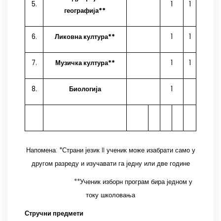
5.
1
1
географија**
6.
Ликовна култура**
1
1
7.
Музичка култура**
1
1
8.
Биологија
1
Напомена: *Страни језик II ученик може изабрати само у
другом разреду и изучавати га једну или две године
**Ученик изборн програм бира једном у
току школовања
Стручни предмети