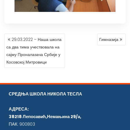
КРЕТАЊЕ
29.03.2022 – Наша школа
Гимназија
ЧЛАНКА
са два тима учествовала на
сајму Проналазача Србије у
Косовској Митровици
СРЕДЊА ШКОЛА НИКОЛА ТЕСЛА
АДРЕСА:
38218 Лепосавић,Немањина 29/а,
ПАК: 900803