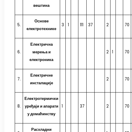
вештина
Основе
5.
3
1
111
37
2
70
електротехнике
Електрична
6.
мерења и
2
1
70
електроника
Електричне
7.
2
70
инсталације
Електротермички
8.
уређаји и апарати
1
37
2
70
у домаћинству
Расхладни