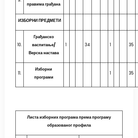
9.
правима грађана
ИЗБОРНИ ПРЕДМЕТИ
Грађанско
10.
васпитање/
1
34
1
35
Верска настава
Изборни
11.
1
35
програми
Листа изборних програма према програму
образованог профила