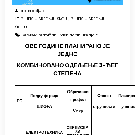
prof.srboljub
,
2-UPIS U SREDNJU ŠKOLU
3-UPIS U SREDNJU
ŠKOLU
Serviser termičkih i rashladnih uredjaja
ОВЕ ГОДИНЕ ПЛАНИРАНО ЈЕ
ЈЕДНО
КОМБИНОВАНО ОДЕЉЕЊЕ 3-ЋЕГ
СТЕПЕНА
Образовни
Подручје рада
Степен
Планир
профил
РБ
ШИФРА
стручности
ученик
Смер
СЕРВИСЕР
ЗА
ЕЛЕКТРОТЕХНИКА