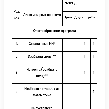
РАЗРЕД
Ред.
Листа изборних програма
Први
Други
Трећи
број
Општеоб
разовни програми
1.
Страни језик ИИ*
1
1
2.
Изабрани спорт**
1
1
Историја (одабране
3.
1
1
теме)**
Изабрана поглавља из
4.
1
математике
Индустријска