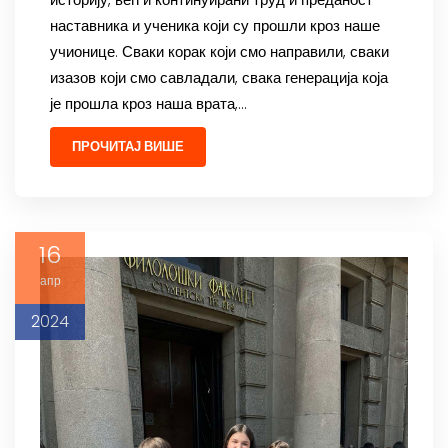
историју, већ и континуирани труд и преданост
наставника и ученика који су прошли кроз наше
учионице. Сваки корак који смо направили, сваки
изазов који смо савладали, свака генерација која
је прошла кроз наша врата,…
ПРОЧИТАЈ ВИШЕ
16
апр
2024