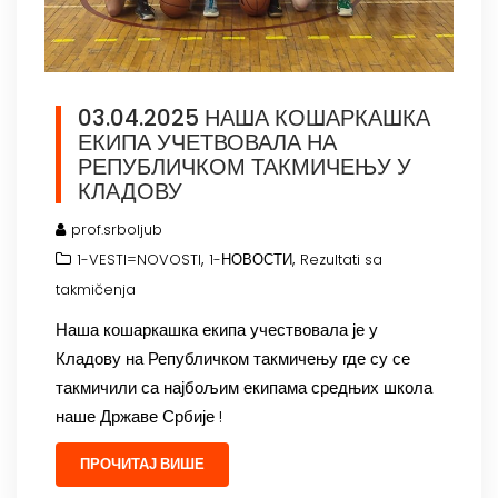
03.04.2025 НАША КОШАРКАШКА
ЕКИПА УЧЕТВОВАЛА НА
РЕПУБЛИЧКОМ ТАКМИЧЕЊУ У
КЛАДОВУ
prof.srboljub
,
,
1-VESTI=NOVOSTI
1-НОВОСТИ
Rezultati sa
takmičenja
Наша кошаркашка екипа учествовала је у
Кладову на Републичком такмичењу где су се
такмичили са најбољим екипама средњих школа
наше Државе Србије !
ПРОЧИТАЈ ВИШЕ