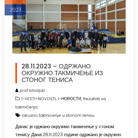
2023
28.11.2023 – ОДРЖАНО
ОКРУЖНО ТАКМИЧЕЊЕ ИЗ
СТОНОГ ТЕНИСА
prof.srboljub
,
,
1-VESTI=NOVOSTI
1-НОВОСТИ
Rezultati sa
takmičenja
okruzno takmicenje u stonom tenisu
Данас је оджано окружмо такмичење у стоном
тенису Дана 28.11.2023 године одржано је окружно