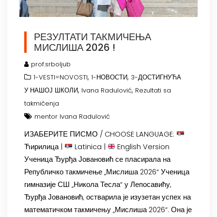
РЕЗУЛТАТИ ТАКМИЧЕЊА
МИСЛИША 2026 !
prof.srboljub
,
,
1-VESTI=NOVOSTI
1-НОВОСТИ
3-ДОСТИГНУЋА
,
,
У НАШОЈ ШКОЛИ
Ivana Radulović
Rezultati sa
takmičenja
mentor Ivana Radulović
ИЗАБЕРИТЕ ПИСМО / CHOOSE LANGUAGE:
Ћирилица |
Latinica |
English Version
Ученица Ђурђа Јовановић се пласирала на
Републичко такмичење „Мислиша 2026“ Ученица
гимназије СШ „Никола Тесла“ у Лепосавићу,
Ђурђа Јовановић, остварила је изузетан успех на
математичком такмичењу „Мислиша 2026“. Она је