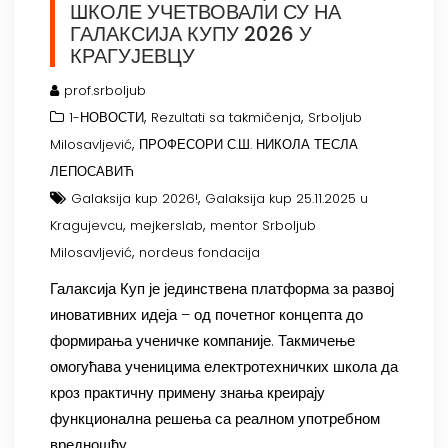
ШКОЛЕ УЧЕТВОВАЛИ СУ НА
ГАЛАКСИЈА КУПУ 2026 У
КРАГУЈЕВЦУ
prof.srboljub
,
,
1-НОВОСТИ
Rezultati sa takmičenja
Srboljub
,
Milosavljević
ПРОФЕСОРИ С.Ш. НИКОЛА ТЕСЛА
ЛЕПОСАВИЋ
,
Galaksija kup 2026!
Galaksija kup 25.11.2025 u
,
,
Kragujevcu
mejkerslab
mentor Srboljub
,
Milosavljević
nordeus fondacija
Галаксија Куп је јединствена платформа за развој
иновативних идеја – од почетног концепта до
формирања ученичке компаније. Такмичење
омогућава ученицима електротехничких школа да
кроз практичну примену знања креирају
функционална решења са реалном употребном
вредношћу.