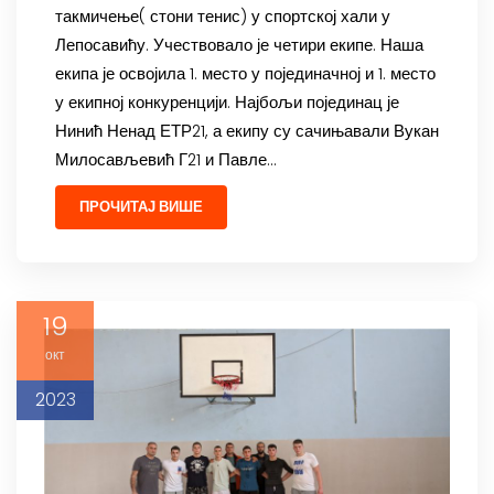
такмичење( стони тенис) у спортској хали у
Лепосавићу. Учествовало је четири екипе. Наша
екипа је освојила 1. место у појединачној и 1. место
у екипној конкуренцији. Најбољи појединац је
Нинић Ненад ЕТР21, а екипу су сачињавали Вукан
Милосављевић Г21 и Павле…
ПРОЧИТАЈ ВИШЕ
19
окт
2023