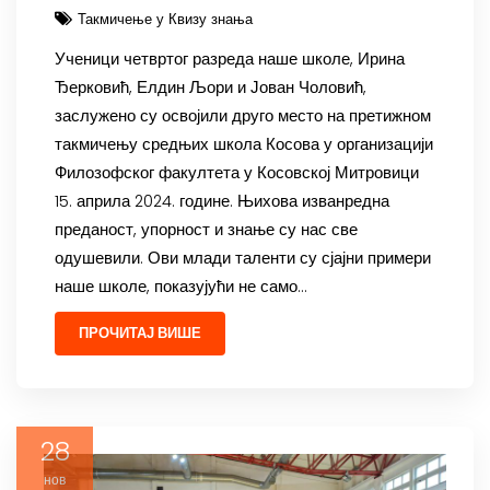
Такмичење у Квизу знања
Ученици четвртог разреда наше школе, Ирина
Ђерковић, Елдин Љори и Јован Чоловић,
заслужено су освојили друго место на претижном
такмичењу средњих школа Косова у организацији
Филозофског факултета у Косовској Митровици
15. априла 2024. године. Њихова изванредна
преданост, упорност и знање су нас све
одушевили. Ови млади таленти су сјајни примери
наше школе, показујући не само…
ПРОЧИТАЈ ВИШЕ
28
нов