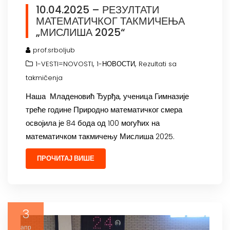
10.04.2025 – РЕЗУЛТАТИ
МАТЕМАТИЧКОГ ТАКМИЧЕЊА
„МИСЛИША 2025“
prof.srboljub
,
,
1-VESTI=NOVOSTI
1-НОВОСТИ
Rezultati sa
takmičenja
Наша Младеновић Ђурђа, ученица Гимназије
треће године Природно математичког смера
освојила је 84 бода од 100 могућих на
математичком такмичењу Мислиша 2025.
ПРОЧИТАЈ ВИШЕ
3
апр