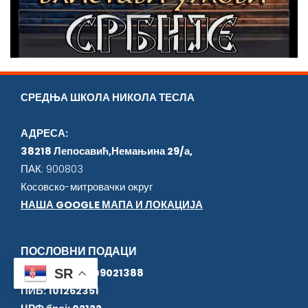
СРЕДЊА ШКОЛА НИКОЛА ТЕСЛА
АДРЕСА:
38218 Лепосавић,Немањина 29/а,
ПАК: 900803
Косовско-митровачки округ
НАША GOOGLE МАПА И ЛОКАЦИЈА
ПОСЛОВНИ ПОДАЦИ
SR
Матични број: 09021388
ПИБ: 101262351