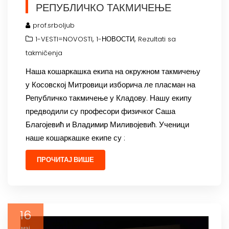
РЕПУБЛИЧКО ТАКМИЧЕЊЕ
prof.srboljub
,
,
1-VESTI=NOVOSTI
1-НОВОСТИ
Rezultati sa
takmičenja
Наша кошаркашка екипа на окружном такмичењу
у Косовској Митровици изборича ле пласман на
Републичко такмичење у Кладову. Нашу екипу
предводили су професори физичког Саша
Благојевић и Владимир Миливојевић. Ученици
наше кошаркашке екипе су :
ПРОЧИТАЈ ВИШЕ
16
мај