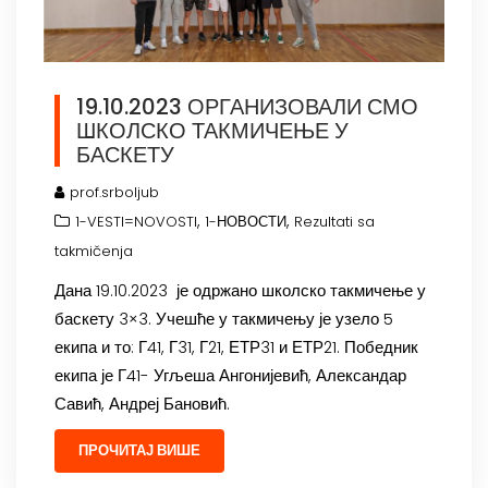
19.10.2023 ОРГАНИЗОВАЛИ СМО
ШКОЛСКО ТАКМИЧЕЊЕ У
БАСКЕТУ
prof.srboljub
,
,
1-VESTI=NOVOSTI
1-НОВОСТИ
Rezultati sa
takmičenja
Дана 19.10.2023 је одржано школско такмичење у
баскету 3×3. Учешће у такмичењу је узело 5
екипа и то: Г41, Г31, Г21, ЕТР31 и ЕТР21. Победник
екипа је Г41- Угљеша Ангонијевић, Александар
Савић, Андреј Бановић.
ПРОЧИТАЈ ВИШЕ