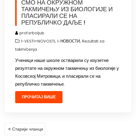
СМО НА ОКРУЖНОМ
ТАКМИЧЕЊУ ИЗ БИОЛОГИЈЕ И
ПЛАСИРАЛИ СЕ НА
РЕПУБЛИЧКО ДАЉЕ !
prof.srboljub
,
,
1-VESTI=NOVOSTI
1-НОВОСТИ
Rezultati sa
takmičenja
Ученици наше школе остварили су изузетне
резултате на окружном такмичењу из биологије у
Косовској Митровици, и пласирали се на
републичко такмичење.
ПРОЧИТАЈ ВИШЕ
КРЕТАЊЕ
Старији чланци
ЧЛАНАКА