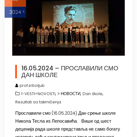
2024
16.05.2024 – ПРОСЛАВИЛИ СМО
ДАН ШКОЛЕ
prof.srboljub
,
,
,
1-VESTI=NOVOSTI
1-НОВОСТИ
Dan škole
Rezultati sa takmičenja
Прославили смо (16.05.2024) Дан срење школе
Никола Тесла из Лепосавића. Више од шест
деценија рада школе представља не само богату