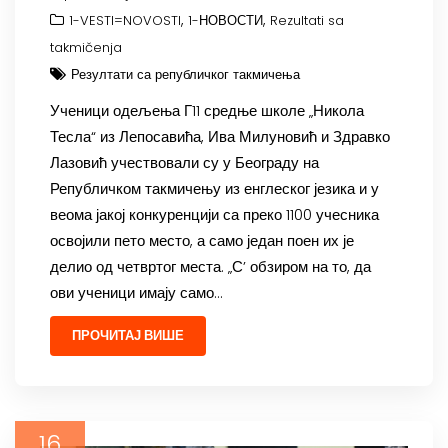
,
,
1-VESTI=NOVOSTI
1-НОВОСТИ
Rezultati sa
takmičenja
Резултати са републичког такмичења
Ученици одељења Г11 средње школе „Никола
Тесла“ из Лепосавића, Ива Милуновић и Здравко
Лазовић учествовали су у Београду на
Републичком такмичењу из енглеског језика и у
веома јакој конкуренцији са преко 1100 учесника
освојили пето место, а само један поен их је
делио од четвртог места. „С’ обзиром на то, да
ови ученици имају само…
ПРОЧИТАЈ ВИШЕ
16