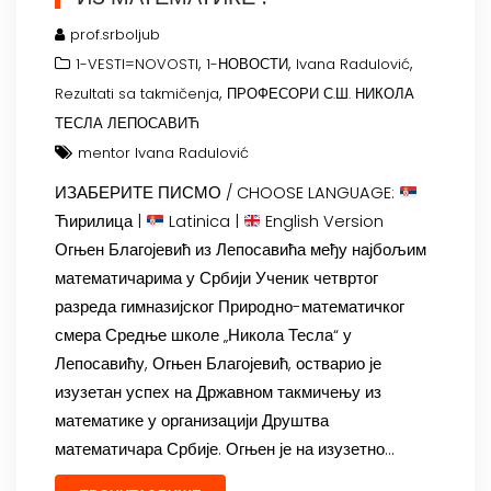
prof.srboljub
,
,
,
1-VESTI=NOVOSTI
1-НОВОСТИ
Ivana Radulović
,
Rezultati sa takmičenja
ПРОФЕСОРИ С.Ш. НИКОЛА
ТЕСЛА ЛЕПОСАВИЋ
mentor Ivana Radulović
ИЗАБЕРИТЕ ПИСМО / CHOOSE LANGUAGE:
Ћирилица |
Latinica |
English Version
Огњен Благојевић из Лепосавића међу најбољим
математичарима у Србији Ученик четвртог
разреда гимназијског Природно-математичког
смера Средње школе „Никола Тесла“ у
Лепосавићу, Огњен Благојевић, остварио је
изузетан успех на Државном такмичењу из
математике у организацији Друштва
математичара Србије. Огњен је на изузетно…