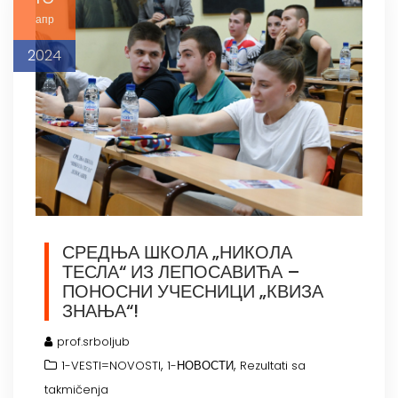
апр
2024
СРЕДЊА ШКОЛА „НИКОЛА
ТЕСЛА“ ИЗ ЛЕПОСАВИЋА –
ПОНОСНИ УЧЕСНИЦИ „КВИЗА
ЗНАЊА“!
prof.srboljub
,
,
1-VESTI=NOVOSTI
1-НОВОСТИ
Rezultati sa
takmičenja