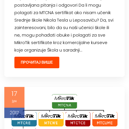
postavljana pitanja i odgovori Da li mogu
polagati za MTCNA sertifikat ako nisam učenik
Srednje škole Nikola Tesla u Leposaviću? Da, svi
zainteresovani, bilo da su naši učenici škole ili
ne, mogu pohađati obuke i polagati za sve
MikroTik sertifikate kroz komercijalne kurseve
koje organizuje Škola u saradnji…
ПРОЧИТАЈ ВИШЕ
17
јун
2017