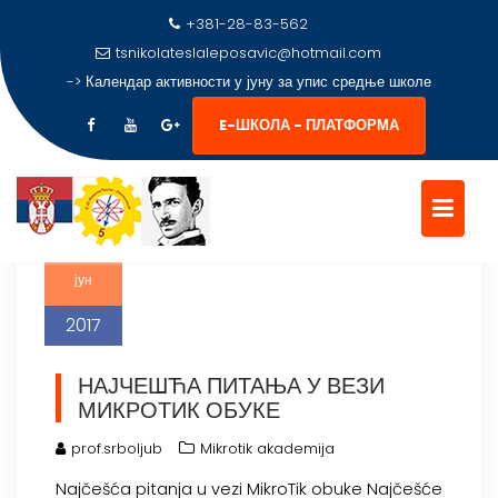
+381-28-83-562
tsnikolateslaleposavic@hotmail.com
->
Календар активности у јуну за упис средње школе
КАТЕГОРИЈА:
MIKROTIK
AKADEMIJA
E-ШКОЛА - ПЛАТФОРМА
Skip
to
content
17
јун
2017
НАЈЧЕШЋА ПИТАЊА У ВЕЗИ
МИКРОТИК ОБУКЕ
prof.srboljub
Mikrotik akademija
Najčešća pitanja u vezi MikroTik obuke Najčešće