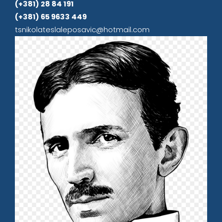
(+381) 28 84 191
(+381) 65 9633 449
tsnikolateslaleposavic@hotmail.com