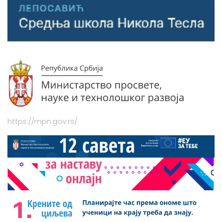
https://mpn.gov.rs/