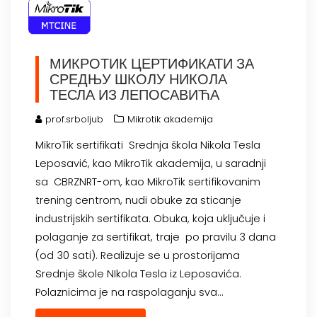
МИКРОТИК ЦЕРТИФИКАТИ ЗА
СРЕДЊУ ШКОЛУ НИКОЛА
ТЕСЛА ИЗ ЛЕПОСАВИЋА
prof.srboljub
Mikrotik akademija
MikroTik sertifikati Srednja škola Nikola Tesla
Leposavić, kao MikroTik akademija, u saradnji
sa CBRZNRT-om, kao MikroTik sertifikovanim
trening centrom, nudi obuke za sticanje
industrijskih sertifikata. Obuka, koja uključuje i
polaganje za sertifikat, traje po pravilu 3 dana
(od 30 sati). Realizuje se u prostorijama
Srednje škole NIkola Tesla iz Leposavića.
Polaznicima je na raspolaganju sva…