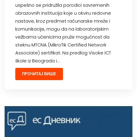
uspešno se pridružila porodici savremenih
obrazovnih institucija koje u okviru redovne
nastave, kroz predmet računarske mreže i
komunikacije, mogu da na laboratorijskim
vežbama učenicima pruže mogućnost da
steknu MTCNA (MikroTik Certified Network
Associate) sertifikat. Na predlog Visoke ICT
škole iz Beograda i…
ПРОЧИТАЈ ВИШЕ