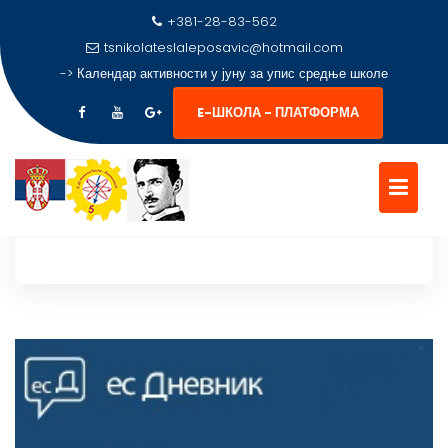
+381-28-83-562
tsnikolateslaleposavic@hotmail.com
->
Календар активности у јуну за упис средње школе
E-ШКОЛА - ПЛАТФОРМА
Skip
to
content
…