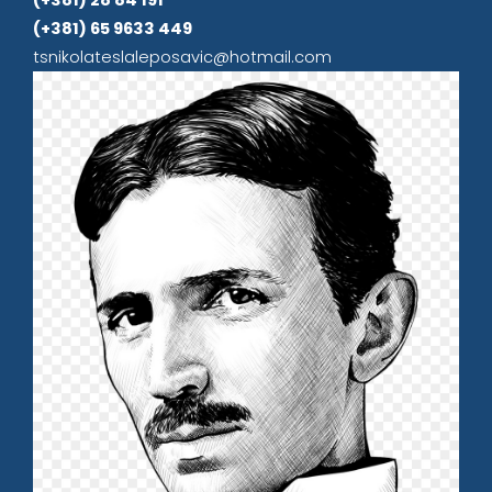
(+381) 28 84 191
(+381) 65 9633 449
tsnikolateslaleposavic@hotmail.com