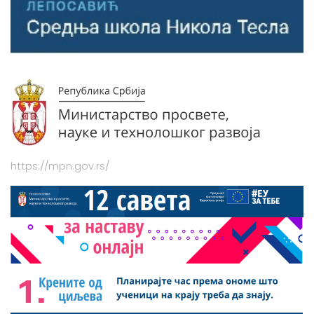
https://mpn.gov.rs/