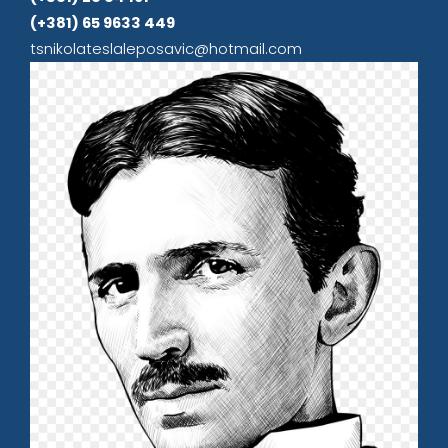
(+381) 65 9633 449
tsnikolateslaleposavic@hotmail.com