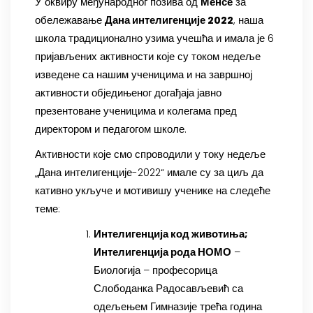
У оквиру међународног позива од
Менсе
за
обележавање
Дана интелигенције 2022
, наша
школа традиционално узима учешћа и имала је 6
пријављених активности које су током недеље
изведене са нашим ученицима и на завршној
активности обједињеног догађаја јавно
презентоване ученицима и колегама пред
директором и педагогом школе.
Активности које смо спроводили у току недеље
„Дана интелигенције-2022“ имале су за циљ да
кативно укључе и мотивишу ученике на следеће
теме:
Интелигенција код животиња;
Интелигенција рода НОМО
–
Биологија – професорица
Слободанка Радосављевић са
одељењем Гимназије трећа година