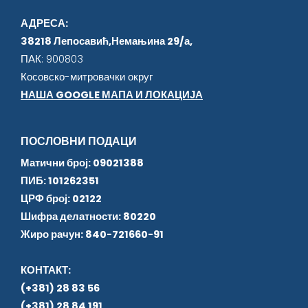
АДРЕСА:
38218 Лепосавић,Немањина 29/а,
ПАК: 900803
Косовско-митровачки округ
НАША GOOGLE МАПА И ЛОКАЦИЈА
ПОСЛОВНИ ПОДАЦИ
Матични број: 09021388
ПИБ: 101262351
ЦРФ број: 02122
Шифра делатности: 80220
Жиро рачун: 840-721660-91
КОНТАКТ:
(+381) 28 83 56
(+381) 28 84 191