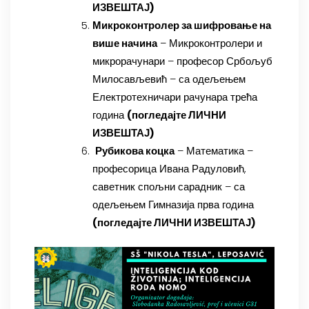
ИЗВЕШТАЈ
)
Микроконтролер за шифровање на
више начина
– Микроконтролери и
микрорачунари – професор Србољуб
Милосављевић – са одељењем
Електротехничари рачунара трећа
година
(
погледајте ЛИЧНИ
ИЗВЕШТАЈ
)
Рубикова коцка
– Математика –
професорица Ивана Радуловић,
саветник спољни сарадник – са
одељењем Гимназија прва година
(
погледајте ЛИЧНИ ИЗВЕШТАЈ
)