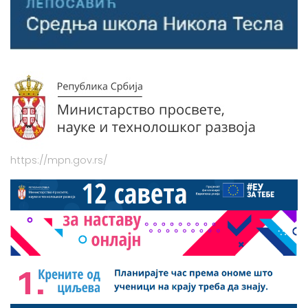
https://mpn.gov.rs/