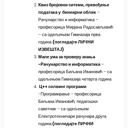
Квиз бројевни ситеми, превођење
података у бинеарни облик
–
Рачунарство и информатика –
професорица Мирјана Радосављевић
– са одељењем Гимназија прва
година
(
погледајте ЛИЧНИ
ИЗВЕШТАЈ
)
Мапе ума за проверу знања
-Рачунарство и информатика
–
професорица Биљана Ивановић – са
одељењем Гимназија четврта година
Ц++ солвинг програми
-Програмирање – професорица
Биљана Ивановић, педагошки
саветник – са одељењем
Електротехничари рачунара друга
година
(
погледајте ЛИЧНИ