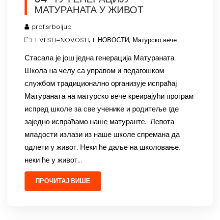
МАТУРАНАТА У ЖИВОТ
prof.srboljub
,
,
1-VESTI=NOVOSTI
1-НОВОСТИ
Матурско вече
Стасала је још једна генерација Матураната.
Школа на челу са управом и педагошком
службом традиционално организује испраћај
Матураната на матурско вече креирајући програм
испред школе за све ученике и родитеље где
заједно испраћамо наше матуранте. Лепота
младости излази из наше школе спремана да
одлети у живот. Неки ће даље на школовање,
неки ће у живот…
ПРОЧИТАЈ ВИШЕ