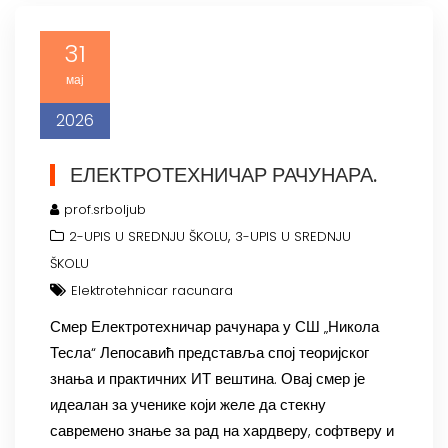
31
мај
2026
ЕЛЕКТРОТЕХНИЧАР РАЧУНАРА.
prof.srboljub
,
2-UPIS U SREDNJU ŠKOLU
3-UPIS U SREDNJU
ŠKOLU
Elektrotehnicar racunara
Смер Електротехничар рачунара у СШ „Никола
Тесла“ Лепосавић представља спој теоријског
знања и практичних ИТ вештина. Овај смер је
идеалан за ученике који желе да стекну
савремено знање за рад на хардверу, софтверу и