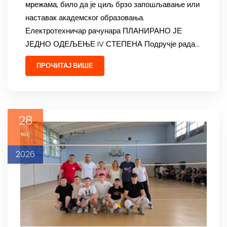
мрежама, било да је циљ брзо запошљавање или
наставак академског образовања.
Електротехничар рачунара ПЛАНИРАНО ЈЕ
ЈЕДНО ОДЕЉЕЊЕ IV СТЕПЕНА Подручје рада…
ПРОЧИТАЈ ВИШЕ
28
мај
2026