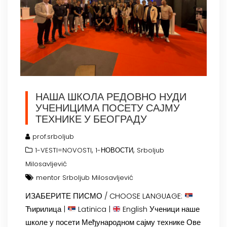
НАША ШКОЛА РЕДОВНО НУДИ
УЧЕНИЦИМА ПОСЕТУ САЈМУ
ТЕХНИКЕ У БЕОГРАДУ
prof.srboljub
,
,
1-VESTI=NOVOSTI
1-НОВОСТИ
Srboljub
Milosavljević
mentor Srboljub Milosavljević
ИЗАБЕРИТЕ ПИСМО / CHOOSE LANGUAGE:
Ћирилица |
Latinica |
English Ученици наше
школе у посети Међународном сајму технике Ове