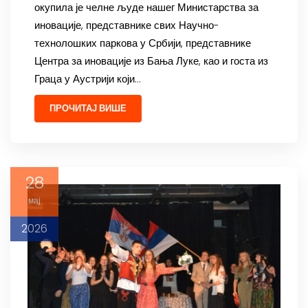
окупила је челне људе нашег Министарства за
иновације, представнике свих Научно-
технолошких паркова у Србији, представнике
Центра за иновације из Бања Луке, као и госта из
Граца у Аустрији који…
ПРОЧИТАЈ ВИШЕ
28
мај
2026