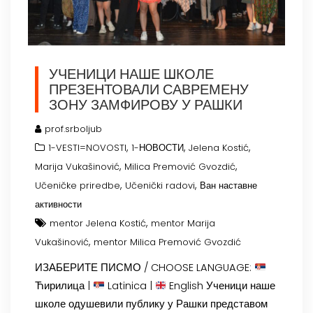
УЧЕНИЦИ НАШЕ ШКОЛЕ
ПРЕЗЕНТОВАЛИ САВРЕМЕНУ
ЗОНУ ЗАМФИРОВУ У РАШКИ
prof.srboljub
,
,
,
1-VESTI=NOVOSTI
1-НОВОСТИ
Jelena Kostić
,
,
Marija Vukašinović
Milica Premović Gvozdić
,
,
Učeničke priredbe
Učenički radovi
Ван наставне
активности
,
mentor Jelena Kostić
mentor Marija
,
Vukašinović
mentor Milica Premović Gvozdić
ИЗАБЕРИТЕ ПИСМО / CHOOSE LANGUAGE:
Ћирилица |
Latinica |
English Ученици наше
школе одушевили публику у Рашки представом