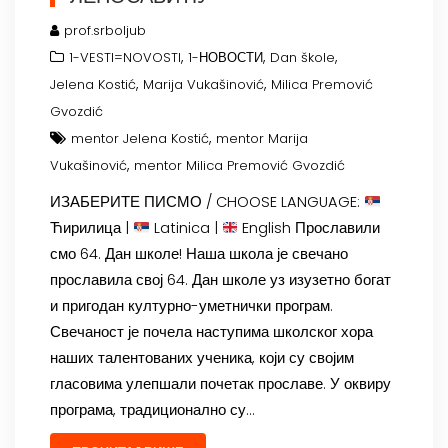
prof.srboljub
,
,
,
1-VESTI=NOVOSTI
1-НОВОСТИ
Dan škole
,
,
Jelena Kostić
Marija Vukašinović
Milica Premović
Gvozdić
,
mentor Jelena Kostić
mentor Marija
,
Vukašinović
mentor Milica Premović Gvozdić
ИЗАБЕРИТЕ ПИСМО / CHOOSE LANGUAGE:
Ћирилица |
Latinica |
English Прославили
смо 64. Дан школе! Наша школа је свечано
прославила свој 64. Дан школе уз изузетно богат
и пригодан културно-уметнички програм.
Свечаност је почела наступима школског хора
наших талентованих ученика, који су својим
гласовима улепшали почетак прославе. У оквиру
програма, традиционално су…