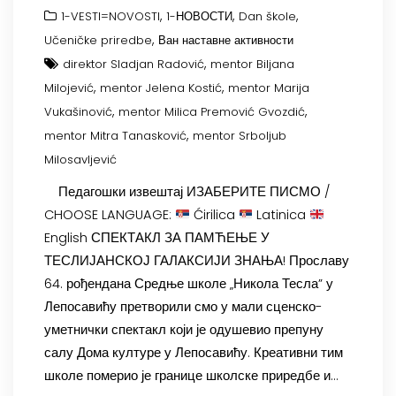
,
,
,
1-VESTI=NOVOSTI
1-НОВОСТИ
Dan škole
,
Učeničke priredbe
Ван наставне активности
,
direktor Sladjan Radović
mentor Biljana
,
,
Milojević
mentor Jelena Kostić
mentor Marija
,
,
Vukašinović
mentor Milica Premović Gvozdić
,
mentor Mitra Tanasković
mentor Srboljub
Milosavljević
Педагошки извештај ИЗАБЕРИТЕ ПИСМО /
CHOOSE LANGUAGE:
Ćirilica
Latinica
English СПЕКТАКЛ ЗА ПАМЋЕЊЕ У
ТЕСЛИЈАНСКОЈ ГАЛАКСИЈИ ЗНАЊА! Прославу
64. рођендана Средње школе „Никола Тесла” у
Лепосавићу претворили смо у мали сценско-
уметнички спектакл који је одушевио препуну
салу Дома културе у Лепосавићу. Креативни тим
школе померио је границе школске приредбе и…