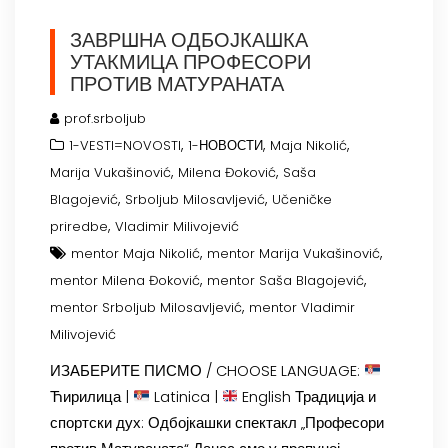
ЗАВРШНА ОДБОЈКАШКА
УТАКМИЦА ПРОФЕСОРИ
ПРОТИВ МАТУРАНАТА
prof.srboljub
,
,
,
1-VESTI=NOVOSTI
1-НОВОСТИ
Maja Nikolić
,
,
Marija Vukašinović
Milena Đoković
Saša
,
,
Blagojević
Srboljub Milosavljević
Učeničke
,
priredbe
Vladimir Milivojević
,
,
mentor Maja Nikolić
mentor Marija Vukašinović
,
,
mentor Milena Đoković
mentor Saša Blagojević
,
mentor Srboljub Milosavljević
mentor Vladimir
Milivojević
ИЗАБЕРИТЕ ПИСМО / CHOOSE LANGUAGE:
Ћирилица |
Latinica |
English Традиција и
спортски дух: Одбојкашки спектакл „Професори