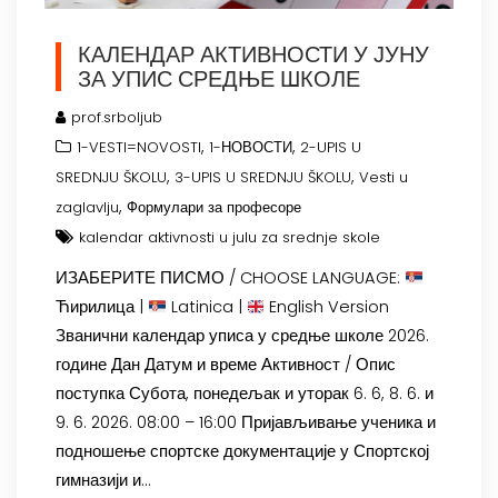
КАЛЕНДАР АКТИВНОСТИ У ЈУНУ
ЗА УПИС СРЕДЊЕ ШКОЛЕ
prof.srboljub
,
,
1-VESTI=NOVOSTI
1-НОВОСТИ
2-UPIS U
,
,
SREDNJU ŠKOLU
3-UPIS U SREDNJU ŠKOLU
Vesti u
,
zaglavlju
Формулари за професоре
kalendar aktivnosti u julu za srednje skole
ИЗАБЕРИТЕ ПИСМО / CHOOSE LANGUAGE:
Ћирилица |
Latinica |
English Version
Званични календар уписа у средње школе 2026.
године Дан Датум и време Активност / Опис
поступка Субота, понедељак и уторак 6. 6, 8. 6. и
9. 6. 2026. 08:00 – 16:00 Пријављивање ученика и
подношење спортске документације у Спортској
гимназији и…