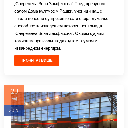
„Савремена Зона Замфирова“ Пред препуном
салом Дома културе у Рашки, ученици наше
школе поносно су презентовали своје глумачке
способности извођењем позоришног комада
„Савремена Зона Замфирова“. Својим сјајним
комичним приказом, надахнутом глумом и
изванредном енергијом…
ПРОЧИТАЈ ВИШЕ
28
мај
2026