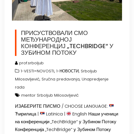
ПРИСУСТВОВАЛИ СМО
МЕЂУНАРОДНОЈ
КОНФЕРЕНЦИЈ „TECHBRIDGE“ У
ЗУБИНОМ ПОТОКУ
prof.srboljub
,
,
1-VESTI=NOVOSTI
1-НОВОСТИ
Srboljub
,
,
Milosavljević
Sručna predavanja
Unapredjenje
rada
mentor Srboljub Milosavljević
ИЗАБЕРИТЕ ПИСМО / CHOOSE LANGUAGE:
Ћирилица |
Latinica |
English Наши ученици
на конференцији „TechBridge“ у Зубином Потоку
Конференција „TechBridge“ у Зубином Потоку