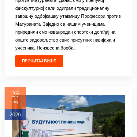
против Матураната“ Данас смо у препуној
фискултурној сали одиграли традиционалну
завршну одбојкашку утакмицу Професори против
Матураната. Заједно са нашим ученицима
приредили смо изванредан спортски догађај на
опште задовољство свих присутних навијача и
учесника. Неизвесна борба…
ПРОЧИТАЈ ВИШЕ
28
мај
2026