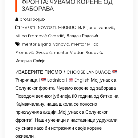
ФРОНТА: ЧУВАМО КОРЕНЕ ОД
ЗАБОРАВА
prof.srboljub
,
,
,
1-VESTI=NOVOSTI
1-НОВОСТИ
Biljana Ivanović
,
Milica Premović Gvozdić
Владан Радовић
,
mentor Biljana Ivanović
mentor Milica
,
,
Premović Gvozdić
mentor Vladan Radović
Историја Србије
ИЗАБЕРИТЕ ПИСМО / CHOOSE LANGUAGE:
Ћирилица |
Latinica |
English Мој јунак са
Солунског фронта: Чувамо корене од заборава
Поводом великог јубилеја 110 година од битке на
Кајмакчалану, наша школа се поносно
прикључила акцији „Мој јунак са Солунског
фронта“. Наши ученици и наставници удружили
су снаге како би истражили своје корене,
оживели…