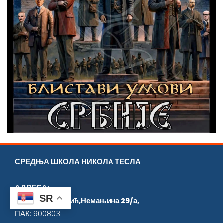
СРЕДЊА ШКОЛА НИКОЛА ТЕСЛА
АДРЕСА:
SR
38218 Лепосавић,Немањина 29/а,
ПАК: 900803