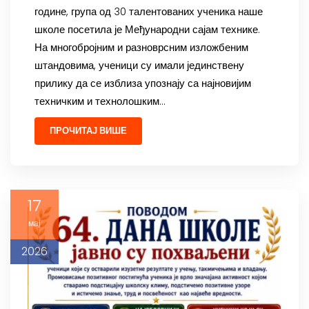
године, група од 30 талентованих ученика наше
школе посетила је Међународни сајам технике.
На многобројним и разноврсним изложбеним
штандовима, ученици су имали јединствену
прилику да се изблиза упознају са најновијим
техничким и технолошким…
ПРОЧИТАЈ ВИШЕ
17
мај
2026