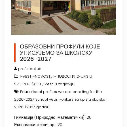
ОБРАЗОВНИ ПРОФИЛИ КОЈЕ
УПИСУЈЕМО ЗА ШКОЛСКУ
2026-2027
prof.srboljub
,
,
1-VESTI=NOVOSTI
1-НОВОСТИ
2-UPIS U
,
SREDNJU ŠKOLU
Vesti u zaglavlju
Educational profiles we are enrolling for the
,
2026-2027 school year
konkurs za upis u skolsku
2026 /2027 godinu
Гимназија (Природно-математички)| 20
Економски техничар | 20