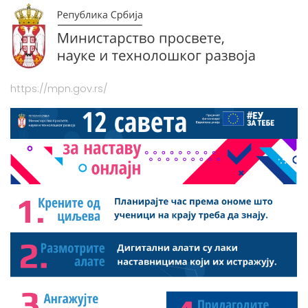
https://mpn.gov.rs/