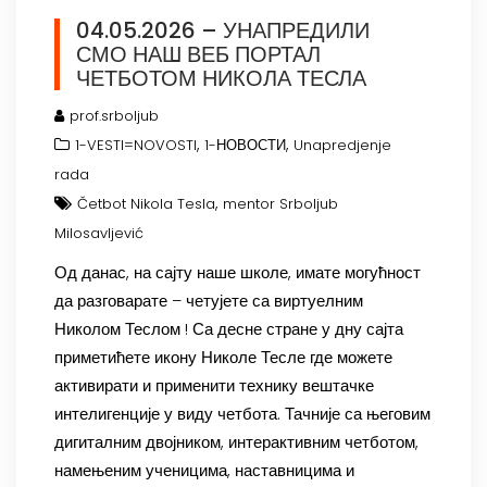
04.05.2026 – УНАПРЕДИЛИ
СМО НАШ ВЕБ ПОРТАЛ
ЧЕТБОТОМ НИКОЛА ТЕСЛА
prof.srboljub
,
,
1-VESTI=NOVOSTI
1-НОВОСТИ
Unapredjenje
rada
,
Četbot Nikola Tesla
mentor Srboljub
Milosavljević
Од данас, на сајту наше школе, имате могућност
да разговарате – четујете са виртуелним
Николом Теслом ! Са десне стране у дну сајта
приметићете икону Николе Тесле где можете
активирати и применити технику вештачке
интелигенције у виду четбота. Тачније са његовим
дигиталним двојником, интерактивним четботом,
намењеним ученицима, наставницима и