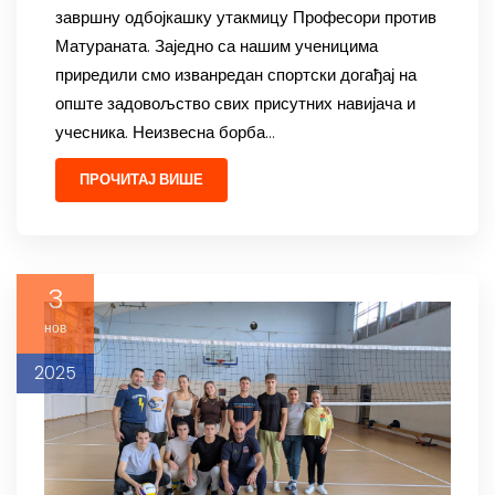
завршну одбојкашку утакмицу Професори против
Матураната. Заједно са нашим ученицима
приредили смо изванредан спортски догађај на
опште задовољство свих присутних навијача и
учесника. Неизвесна борба…
ПРОЧИТАЈ ВИШЕ
3
нов
2025