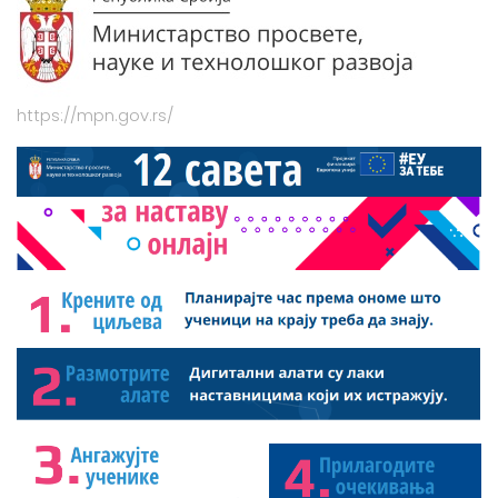
https://mpn.gov.rs/