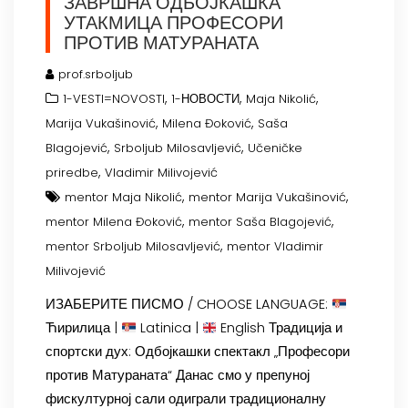
ЗАВРШНА ОДБОЈКАШКА
УТАКМИЦА ПРОФЕСОРИ
ПРОТИВ МАТУРАНАТА
prof.srboljub
,
,
,
1-VESTI=NOVOSTI
1-НОВОСТИ
Maja Nikolić
,
,
Marija Vukašinović
Milena Đoković
Saša
,
,
Blagojević
Srboljub Milosavljević
Učeničke
,
priredbe
Vladimir Milivojević
,
,
mentor Maja Nikolić
mentor Marija Vukašinović
,
,
mentor Milena Đoković
mentor Saša Blagojević
,
mentor Srboljub Milosavljević
mentor Vladimir
Milivojević
ИЗАБЕРИТЕ ПИСМО / CHOOSE LANGUAGE:
Ћирилица |
Latinica |
English Традиција и
спортски дух: Одбојкашки спектакл „Професори
против Матураната“ Данас смо у препуној
фискултурној сали одиграли традиционалну