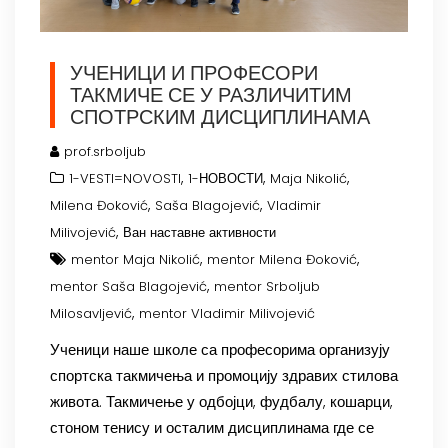
УЧЕНИЦИ И ПРОФЕСОРИ
ТАКМИЧЕ СЕ У РАЗЛИЧИТИМ
СПОТРСКИМ ДИСЦИПЛИНАМА
prof.srboljub
,
,
,
1-VESTI=NOVOSTI
1-НОВОСТИ
Maja Nikolić
,
,
Milena Đoković
Saša Blagojević
Vladimir
,
Milivojević
Ван наставне активности
,
,
mentor Maja Nikolić
mentor Milena Đoković
,
mentor Saša Blagojević
mentor Srboljub
,
Milosavljević
mentor Vladimir Milivojević
Ученици наше школе са професорима организују
спортска такмичења и промоцију здравих стилова
живота. Такмичење у одбојци, фудбалу, кошарци,
стоном тенису и осталим дисциплинама где се