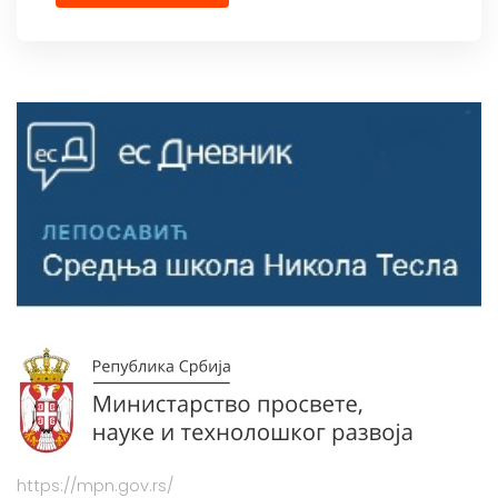
https://mpn.gov.rs/