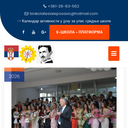
+381-28-83-562
tsnikolateslaleposavic@hotmail.com
->
Календар активности у јуну за упис средње школе
КАТЕГОРИЈА:
МАТУРСКО ВЕЧ
E-ШКОЛА - ПЛАТФОРМА
Skip
to
5
content
јун
2026