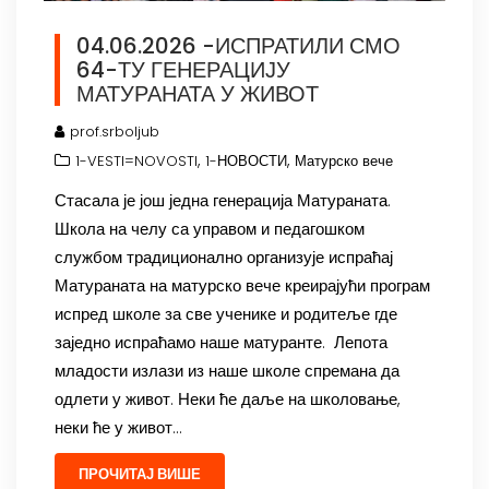
04.06.2026 -ИСПРАТИЛИ СМО
64-ТУ ГЕНЕРАЦИЈУ
МАТУРАНАТА У ЖИВОТ
prof.srboljub
,
,
1-VESTI=NOVOSTI
1-НОВОСТИ
Матурско вече
Стасала је још једна генерација Матураната.
Школа на челу са управом и педагошком
службом традиционално организује испраћај
Матураната на матурско вече креирајући програм
испред школе за све ученике и родитеље где
заједно испраћамо наше матуранте. Лепота
младости излази из наше школе спремана да
одлети у живот. Неки ће даље на школовање,
неки ће у живот…
ПРОЧИТАЈ ВИШЕ