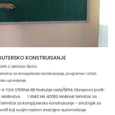
PJUTERSKO KONSTRUISANJE
UPIS U SREDNJU ŠKOLU
,
,
tehničar za kompjutersko konstruisanje
programer i crtač
tsko upravljanje
 4-TOG STEPENA RB Područje rada/ŠIFRA Obrazovni profil-
a Mašinstvo 1. KMLE MA 4D06S Mašinski tehničar za
tehničar za kompjutersko konstruisanje – stručnjak za
 profil koji svojim radom značajno automatizuje