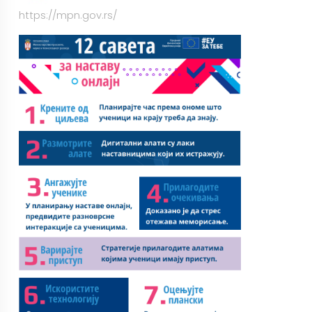
https://mpn.gov.rs/