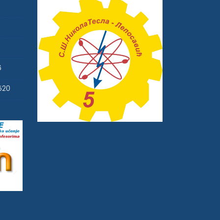
6
520