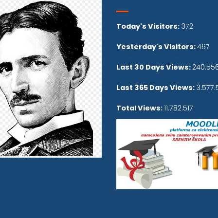
Today's Visitors:
372
Yesterday's Visitors:
467
Last 30 Days Views:
240.55
Last 365 Days Views:
3.577.
Total Views:
11.782.517