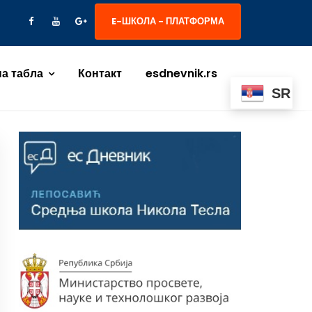
E-ШКОЛА - ПЛАТФОРМА
а табла
Контакт
esdnevnik.rs
E I AUTOMATSKO UPRAVLJANJE
SR