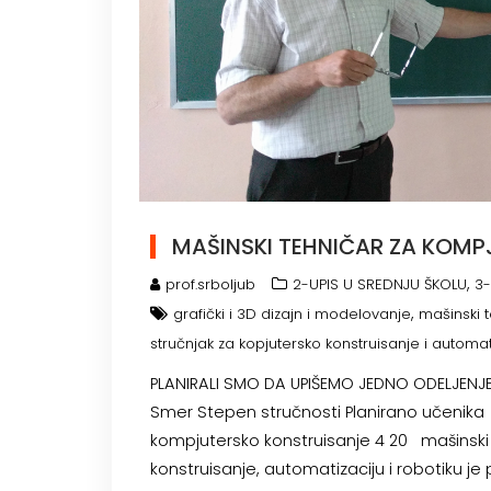
MAŠINSKI TEHNIČAR ZA KOM
,
prof.srboljub
2-UPIS U SREDNJU ŠKOLU
3-
,
grafički i 3D dizajn i modelovanje
mašinski 
stručnjak za kopjutersko konstruisanje i automa
PLANIRALI SMO DA UPIŠEMO JEDNO ODELJENJE
Smer Stepen stručnosti Planirano učenik
kompjutersko konstruisanje 4 20 mašinski 
konstruisanje, automatizaciju i robotiku je