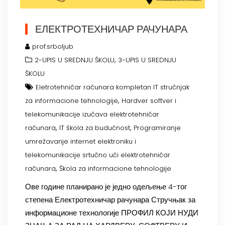
ЕЛЕКТРОТЕХНИЧАР РАЧУНАРА
prof.srboljub
,
2-UPIS U SREDNJU ŠKOLU
3-UPIS U SREDNJU
ŠKOLU
Eletrotehničar računara kompletan IT stručnjak
,
za informacione tehnologije
Hardver softver i
telekomunikacije izučava elektrotehničar
,
,
računara
IT škola za budućnost
Programiranje
umrežavanje internet elektroniku i
telekomunikacije srtučno uči elektrotehničar
,
računara
Škola za informacione tehnologije
Ове године планирано је једно одељење 4-тог
степена Електротехничар рачунара Стручњак за
информационе технологије ПРОФИЛ КОЈИ НУДИ