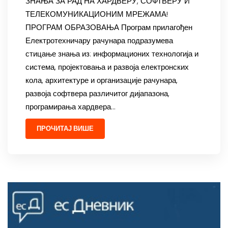
ЗНАЊА ЗА РАД НА ХАРДВЕРУ, СОФТВЕРУ И
ТЕЛЕКОМУНИКАЦИОНИМ МРЕЖАМА!
ПРОГРАМ ОБРАЗОВАЊА Програм прилагођен
Електротехничару рачунара подразумева
стицање знања из: информационих технологија и
система, пројектовања и развоја електронских
кола, архитектуре и организације рачунара,
развоја софтвера различитог дијапазона,
програмирања хардвера…
ПРОЧИТАЈ ВИШЕ