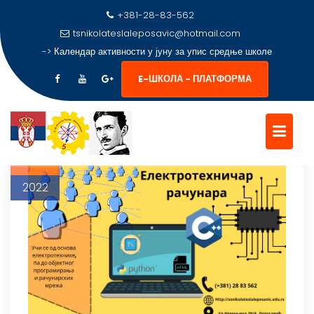
+381-28-83-562
tsnikolateslaleposavic@hotmail.com
ОЗНАКА:
HARDVER SOFTVER I
->
Календар активности у јуну за упис средње школе
TELEKOMUNIKACIJE IZUČAVA
ELEKTROTEHNIČAR RAČUNAR
E-ШКОЛА - ПЛАТФОРМА
Skip
to
4
content
апр
2022