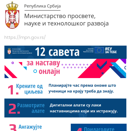
https://mpn.gov.rs/