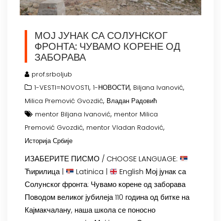
МОЈ ЈУНАК СА СОЛУНСКОГ
ФРОНТА: ЧУВАМО КОРЕНЕ ОД
ЗАБОРАВА
prof.srboljub
,
,
,
1-VESTI=NOVOSTI
1-НОВОСТИ
Biljana Ivanović
,
Milica Premović Gvozdić
Владан Радовић
,
mentor Biljana Ivanović
mentor Milica
,
,
Premović Gvozdić
mentor Vladan Radović
Историја Србије
ИЗАБЕРИТЕ ПИСМО / CHOOSE LANGUAGE:
Ћирилица |
Latinica |
English Мој јунак са
Солунског фронта: Чувамо корене од заборава
Поводом великог јубилеја 110 година од битке на
Кајмакчалану, наша школа се поносно