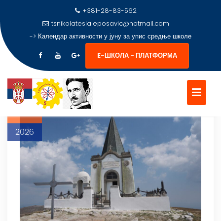
+381-28-83-562
tsnikolateslaleposavic@hotmail.com
->
Календар активности у јуну за упис средње школе
КАТЕГОРИЈА:
ВЛАДАН
РАДОВИЋ
E-ШКОЛА - ПЛАТФОРМА
Skip
to
14
content
мај
2026