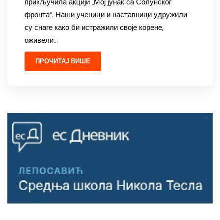
прикључила акцији „Мој јунак са Солунског
фронта“. Наши ученици и наставници удружили
су снаге како би истражили своје корене,
оживели…
ПРОЧИТАЈ ВИШЕ