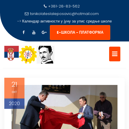
+381-28-83-562
tsnikolateslaleposavic@hotmail.com
->
Потребна докумнета за упис у средњу школу
E-ШКОЛА - ПЛАТФОРМА
Skip
to
21
content
окт
2020