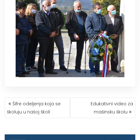
КРЕТАЊЕ
Šifre odeljenja koja se
Edukativni video za
ЧЛАНКА
školuju u našoj školi
mašinsku školu