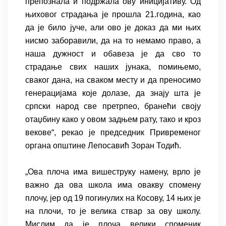
препознала и подржала ову иницијативу. Од
њиховог страдања је прошла 21.година, као
да је било јуче, али ово је доказ да ми њих
нисмо заборавили, да на то немамо право, а
наша дужност и обавеза је да сво то
страдање свих наших јунака, помињемо,
сваког дана, на сваком месту и да преносимо
генерацијама које долазе, да знају шта је
српски народ све претрпео, бранећи своју
отаџбину како у овом задњем рату, тако и кроз
векове“, рекао је председник Привременог
органа општине Лепосавић Зоран Тодић.
„Ова плоча има вишеструку намену, врло је
важно да ова школа има овакву спомену
плочу, јер од 19 погинулих на Косову, 14 њих је
на плочи, то је велика ствар за ову школу.
Мислим да је плоча велики споменик