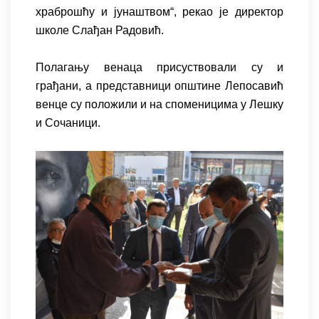
храброшћу и јунаштвом“, рекао је директор
школе Слађан Радовић.
Полагању венаца присуствовали су и
грађани, а представници општине Лепосавић
венце су положили и на споменицима у Лешку
и Сочаници.