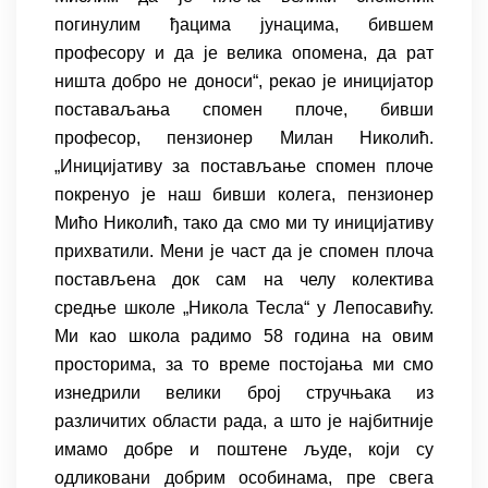
погинулим ђацима јунацима, бившем
професору и да је велика опомена, да рат
ништа добро не доноси“, рекао је иницијатор
поставаљања спомен плоче, бивши
професор, пензионер Милан Николић.
„Иницијативу за постављање спомен плоче
покренуо је наш бивши колега, пензионер
Мићо Николић, тако да смо ми ту иницијативу
прихватили. Мени је част да је спомен плоча
постављена док сам на челу колектива
средње школе „Никола Тесла“ у Лепосавићу.
Ми као школа радимо 58 година на овим
просторима, за то време постојања ми смо
изнедрили велики број стручњака из
различитих области рада, а што је најбитније
имамо добре и поштене људе, који су
одликовани добрим особинама, пре свега