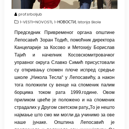
prof.srboljub
,
,
1-VESTI=NOVOSTI
1-НОВОСТИ
Istorija škole
Председник Привременог органа општине
Лепосавић Зоран Тодић, помоћник директора
Канцеларије за Косово и Метохију Борислав
Тајић и начелник Косовскомитровачког
управног округа Славко Симић присустовали
су откривању спомен плоче испред средње
школе „Никола Тесла“ у Лепосавићу, а након
тога положили су венце на споменик палим
борцима током рата 1999.године. Овом
приликом цвеће је положено и на споменик
страдалих у Другом светском рату.„То је нешто
најмање што смо ми могли да учинимо за ове
наше јунаке. Општина Лепосавић је