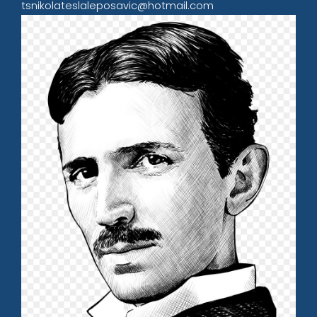
tsnikolateslaleposavic@hotmail.com