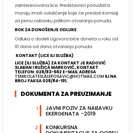
zainteresovana lica. Predstavnici ponuđača
moraju imati ovlašćenje koje će predati Komisiji
za javnu nabavku prilikom otvaranja ponuda.
ROK ZA DONOŠENJE ODLUKE
Odluka o dodeli Ugovora biće doneta u roku od
10 dana od dana otvaranja ponuda.
KONTAKT (LICE ILI SLUŽBA)
LICE (ILI SLUŽBA) ZA KONTAKT JE RADOVIĆ
SLAĐAN I RUŽICA MARKOVIĆ, KONTAKT
TELEFON: 028/83-562 E–MAIL ADRESA
TSNIKOLATESLALEPOSAVIC@HOTMAIL.COM
ILI NA
BROJ FAKSA 028/84-191
.
DOKUMENTA ZA PREUZIMANJE
JAVNI POZIV ZA NABAVKU
EKERGENATA -2019
KONKURSNA
DOKUMENTACIJE ZA OGREV