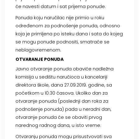
će navesti datum i sat prijema ponude.
Ponuda koju naručilac nije primio u roku
određenom za podnošenje ponuda, odnosno
koja je primljena po isteku dana i sata do kojeg
se mogu ponude podnositi, smatraće se
neblagovremenom.
OTVARANJE PONUDA
Javno otvaranje ponuda obaviće nadležna
komisija u sedištu naručioca u kancelariji
direktora škole, dana 27.09.2019. godine, sa
početkom u 10:30 časova. Ukoliko dan za
otvaranje ponuda (poslednji dan roka za
podnošenje ponuda) pada u neradni dan,
otvaranje ponuda će se obaviti prvog
narednog radnog dana, u isto vreme.
Otvaranju ponuda mogu prisustvovati sva