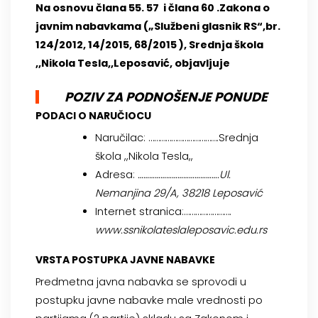
Na osnovu člana 55. 57 i člana 60 .Zakona o
javnim nabavkama („Službeni glasnik RS“,br.
124/2012, 14/2015, 68/2015 ), Srednja škola
,,Nikola Tesla,,Leposavić, objavljuje
PO
ZIV ZA PODNOŠENJE PONUDE
PODACI O NARUČIOCU
Naručilac: ……………………………….Srednja
škola ,,Nikola Tesla,,
Adresa:
…………………………………….Ul.
Nemanjina 29/A, 38218 Leposavić
Internet stranica:…………………….
www.
ssnikolateslaleposavic.edu.rs
VRSTA POSTUPKA JAVNE NABAVKE
Predmetna javna nabavka se sprovodi u
postupku javne nabavke male vrednosti po