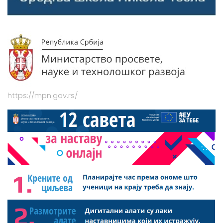
https://mpn.gov.rs/