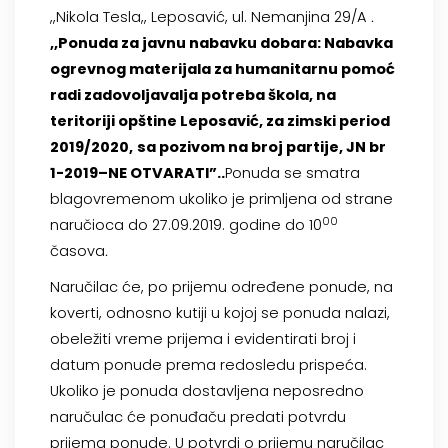
,,Nikola Tesla,, Leposavić, ul. Nemanjina 29/A
.
,,Ponuda za javnu nabavku
dobara: Nabavka
ogrevnog materijala za humanitarnu pomoć
radi zadovoljavalja potreba škola, na
teritoriji opštine Leposavić, za zimski period
2019/2020
,
sa pozivom na broj partije,
JN br
1
-2019
–
NE OTVARATI”.
.
Ponuda se smatra
blagovremenom ukoliko je primljena od strane
0
0
naručioca do 27.09.2019. godine do 10
časova
.
Naručilac će, po prijemu određene ponude, na
koverti, odnosno kutiji u kojoj se ponuda nalazi,
obeležiti vreme prijema i evidentirati broj i
datum ponude prema redosledu prispeća.
Ukoliko je ponuda dostavljena neposredno
naručulac će ponuđaču predati potvrdu
prijema ponude. U potvrdi o prijemu naručilac