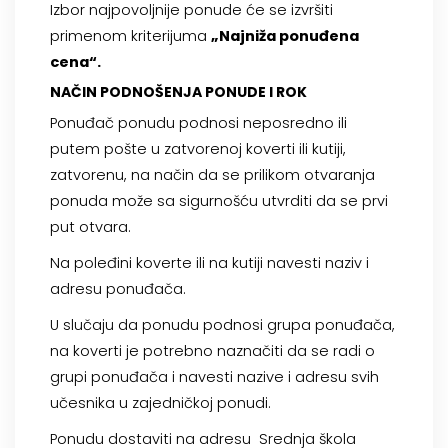
Izbor najpovoljnije ponude će se izvršiti
primenom kriterijuma
„
Najniža ponuđena
cena
“.
NAČIN PODNOŠENJA PONUDE I ROK
Ponuđač ponudu podnosi neposredno ili
putem pošte u zatvorenoj koverti ili kutiji,
zatvorenu, na način da se prilikom otvaranja
ponuda može sa sigurnošću utvrditi da se prvi
put otvara.
Na poleđini koverte ili na kutiji navesti naziv i
adresu ponuđača.
U slučaju da ponudu podnosi grupa ponuđača,
na koverti je potrebno naznačiti da se radi o
grupi ponuđača i navesti nazive i adresu svih
učesnika u zajedničkoj ponudi.
Ponudu dostaviti na adresu Srednja škola