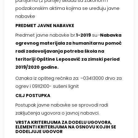
partijama (2 partije) skladu sa Zakonom i
podzakonskim aktima kojima se uređuju javne
nabavke
PREDMET JAVNE NABAVKE
Predmet javne nabavke br.
1-2019
su
–
Nabavka
ogrevnog materijala za humanitarnu pomoć
radi zadovoljavanja potreba škola na
teritoriji Opštine Leposavić za zimski period
2019/2020 godine
.
Oznaka iz opšteg rečnika za: –03413000 drvo za
ogrev i 09112100- sušeni lignit
CILJ POSTUPKA
Postupak javne nabavke se sprovodi radi
zaključenja ugovora o javnoj nabavci.
V
RSTA KRITERIJUMA ZA DODELU UGOVORA,
ELEMENTI KRITERIJUMA NA OSNOVU KOJIH SE
DODELJUJE UGOVOR