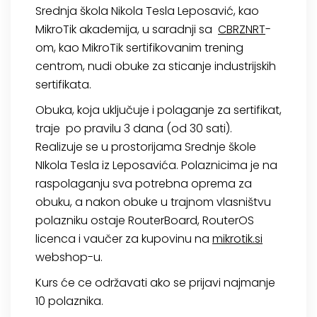
Srednja škola Nikola Tesla Leposavić, kao
MikroTik akademija, u saradnji sa
CBRZNRT
-
om, kao MikroTik sertifikovanim trening
centrom, nudi obuke za sticanje industrijskih
sertifikata.
Obuka, koja uključuje i polaganje za sertifikat,
traje po pravilu 3 dana (od 30 sati).
Realizuje se u prostorijama Srednje škole
NIkola Tesla iz Leposavića. Polaznicima je na
raspolaganju sva potrebna oprema za
obuku, a nakon obuke u trajnom vlasništvu
polazniku ostaje RouterBoard, RouterOS
licenca i vaučer za kupovinu na
mikrotik.si
webshop-u.
Kurs će ce održavati ako se prijavi najmanje
10 polaznika.