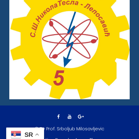
© By Prof. Srboljub Milosavljevic
SR