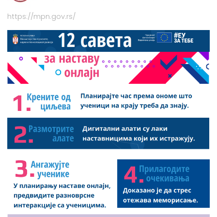
https://mpn.gov.rs/