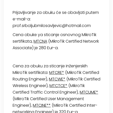
Prijavljivanje za obuku će se obavljati putem
e-mail-a:
prof.srboljubmilosavljevic@hotmail.com
Cena obuke ya sticanje osnovnog MikroTik
sertifikata,
MTCNA
(MikroTik Certified Network
Associate) je 280 Eur-a.
Cena za obuku za sticanje inženjerskih
MikroTik sertifikata:
MTCRE*
(MikroTik Certified
Routing Engineer),
MTCWE*
(MikroTik Certified
Wireless Engineer),
MTCTCE*
(MikroTik
Certified Traffic Control Engineer),
MTCUME*
(MikroTik Certified User Management
Engineer),
MTCINE**
(MikroTik Certified Inter-
networking Engineer) je 320 Eur-a.