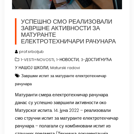
УСПЕШНО СМО РЕАЛИЗОВАЛИ
ЗАВРШНЕ АКТИВНОСТИ ЗА
МАТУРАНТЕ
ЕЛЕКТРОТЕХНИЧАРИ РАЧУНАРА
prof.srboljub
,
,
1-VESTI=NOVOSTI
1-НОВОСТИ
3-ДОСТИГНУЋА
,
У НАШОЈ ШКОЛИ
Maturski radovi
Завршми испит за матуранте електротехничар
рачунара
Матуранти смера електротехничар рачунара
данас су успешно завршили активности око
Матурског испита. 14. јуна 2022 – реализовали
смо стручни испит за матуранте електротехчичар
рачунара – полагали су комбиновани испит из
стручних предмета (Техничка документација,