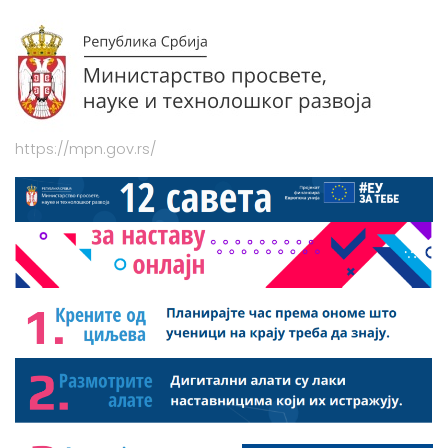
https://mpn.gov.rs/