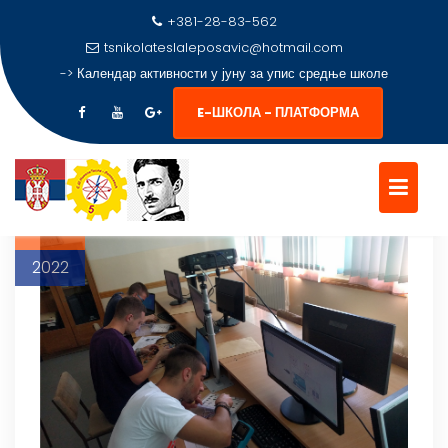
+381-28-83-562
tsnikolateslaleposavic@hotmail.com
ОЗНАКА:
ЗАВРШМИ ИСПИТ ЗА
->
Календар активности у јуну за упис средње школе
МАТУРАНТЕ
ЕЛЕКТРОТЕХНИЧАР РАЧУНАР
E-ШКОЛА - ПЛАТФОРМА
Skip
to
17
content
јун
2022