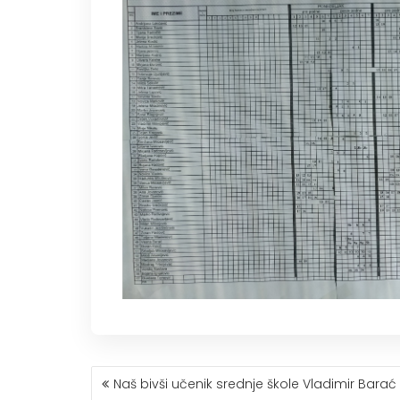
КРЕТАЊЕ
Naš bivši učenik srednje škole Vladimir Barać
ЧЛАНКА