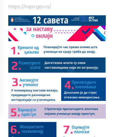
https://mpn.gov.rs/