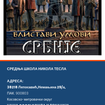
СРЕДЊА ШКОЛА НИКОЛА ТЕСЛА
АДРЕСА:
38218 Лепосавић,Немањина 29/а,
ПАК: 900803
Косовско-митровачки округ