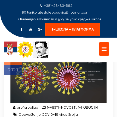
+381-28-83-562
tsnikolateslaleposavic@hotmail.com
->
Календар активности у јуну за упис средње школе
E-ШКОЛА - ПЛАТФОРМА
Skip
to
14
content
мар
2020
,
prof.srboljub
1-VESTI=NOVOSTI
1-НОВОСТИ
Obaveštenje COVID-19 virus Srbija