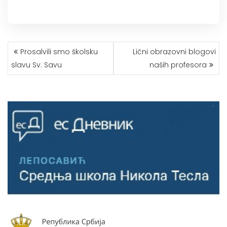
КРЕТАЊЕ
Prosalvili smo školsku
Lični obrazovni blogovi
ЧЛАНКА
slavu Sv. Savu
naših profesora