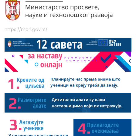
https://mpn.gov.rs/