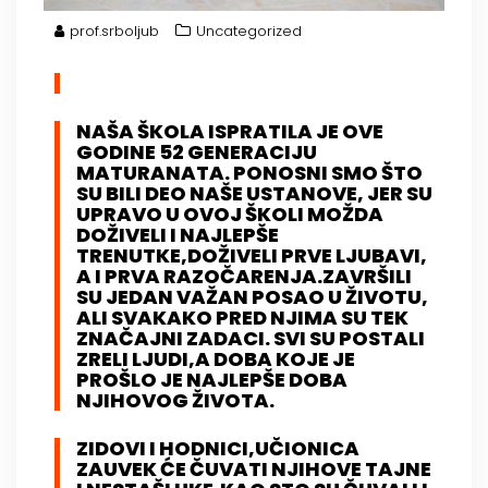
prof.srboljub
Uncategorized
NAŠA ŠKOLA ISPRATILA JE OVE
GODINE 52 GENERACIJU
MATURANATA. PONOSNI SMO ŠTO
SU BILI DEO NAŠE USTANOVE, JER SU
UPRAVO U OVOJ ŠKOLI MOŽDA
DOŽIVELI I NAJLEPŠE
TRENUTKE,DOŽIVELI PRVE LJUBAVI,
A I PRVA RAZOČARENJA.ZAVRŠILI
SU JEDAN VAŽAN POSAO U ŽIVOTU,
ALI SVAKAKO PRED NJIMA SU TEK
ZNAČAJNI ZADACI. SVI SU POSTALI
ZRELI LJUDI,A DOBA KOJE JE
PROŠLO JE NAJLEPŠE DOBA
NJIHOVOG ŽIVOTA.
ZIDOVI I HODNICI,UČIONICA
ZAUVEK ĆE ČUVATI NJIHOVE TAJNE