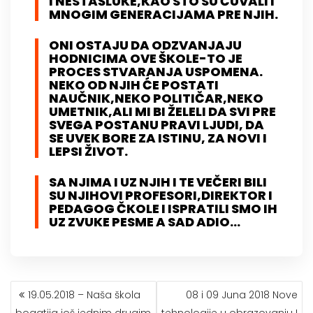
I NESTAŠLUKE,KAO STO SU ČUVALI I
MNOGIM GENERACIJAMA PRE NJIH.
ONI OSTAJU DA ODZVANJAJU
HODNICIMA OVE ŠKOLE-TO JE
PROCES STVARANJA USPOMENA.
NEKO OD NJIH ĆE POSTATI
NAUČNIK,NEKO POLITIČAR,NEKO
UMETNIK,ALI MI BI ŽELELI DA SVI PRE
SVEGA POSTANU PRAVI LJUDI, DA
SE UVEK BORE ZA ISTINU, ZA NOVI I
LEPSI ŽIVOT.
SA NJIMA I UZ NJIH I TE VEČERI BILI
SU NJIHOVI PROFESORI,DIREKTOR I
PEDAGOG ČKOLE I ISPRATILI SMO IH
UZ ZVUKE PESME A SAD ADIO…
КРЕТАЊЕ
19.05.2018 – Naša škola
08 i 09 Juna 2018 Nove
ЧЛАНКА
bogatija još jednim drugim
tehnologije u obrazovanju !