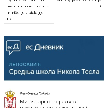
mestom na Republičkom
takmičenju iz biologije u
Srbiji