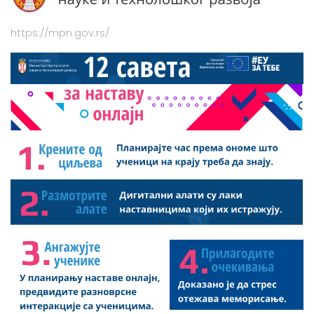
https://mpn.gov.rs/