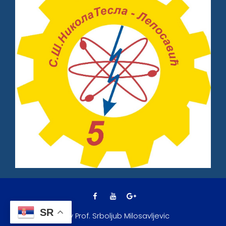
SR
© By Prof. Srboljub Milosavljevic