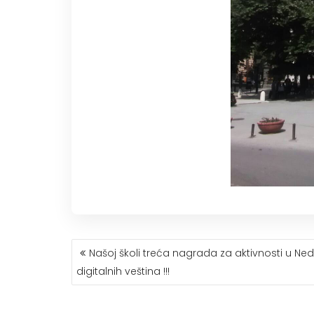
КРЕТАЊЕ
Našoj školi treća nagrada za aktivnosti u Nede
ЧЛАНКА
digitalnih veština !!!