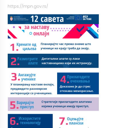
https://mpn.gov.rs/