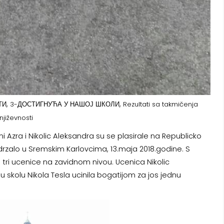
,
,
ТИ
3-ДОСТИГНУЋА У НАШОЈ ШКОЛИ
Rezultati sa takmičenja
jiževnosti
ni Azra i Nikolic Aleksandra su se plasirale na Republicko
drzalo u Sremskim Karlovcima, 13.maja 2018.godine. S
ri ucenice na zavidnom nivou. Ucenica Nikolic
u skolu Nikola Tesla ucinila bogatijom za jos jednu