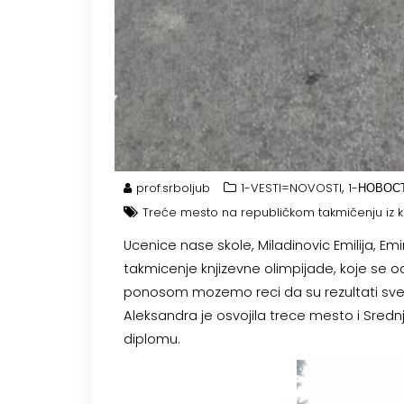
,
prof.srboljub
1-VESTI=NOVOSTI
1-НОВОС
Treće mesto na republičkom takmičenju iz kn
Ucenice nase skole, Miladinovic Emilija, Emi
takmicenje knjizevne olimpijade, koje se o
ponosom mozemo reci da su rezultati sve t
Aleksandra je osvojila trece mesto i Srednj
diplomu.