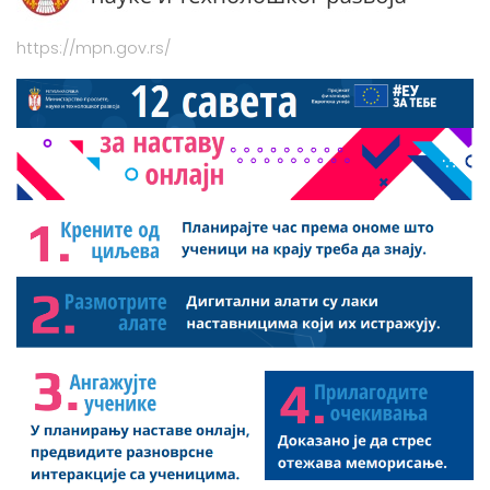
https://mpn.gov.rs/