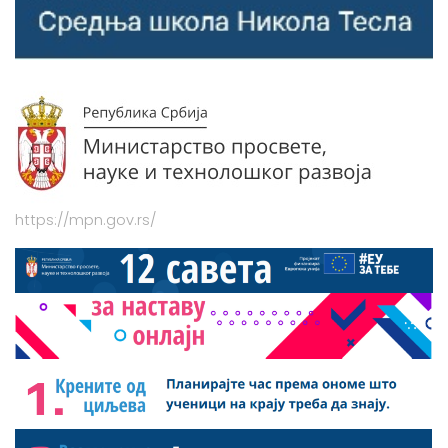
https://mpn.gov.rs/