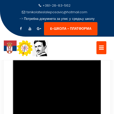
+381-28-83-562
tsnikolateslaleposavic@hotmail.com
->
Потребна докумнета за упис у средњу школу
E-ШКОЛА - ПЛАТФОРМА
Skip
to
content